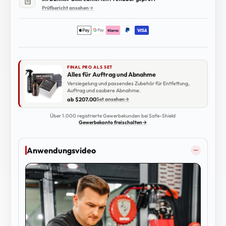
Prüfbericht ansehen
→
FINAL PRO ALS SET
Alles für Auftrag und Abnahme
Versiegelung und passendes Zubehör für Entfettung,
Auftrag und saubere Abnahme.
ab $207.00
Set ansehen
→
Über 1.000 registrierte Gewerbekunden bei Safe-Shield
·
Gewerbekonto freischalten
→
Anwendungsvideo