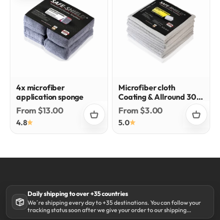
4x microfiber
Microfiber cloth
application sponge
Coating & Allround 300
gsm
Sale price
Sale price
From $13.00
From $3.00
4.8
5.0
Daily shipping to over +35 countries
We´re shipping every day to +35 destinations. You can follow your
tracking status soon after we give your order to our shipping
partner DHL.