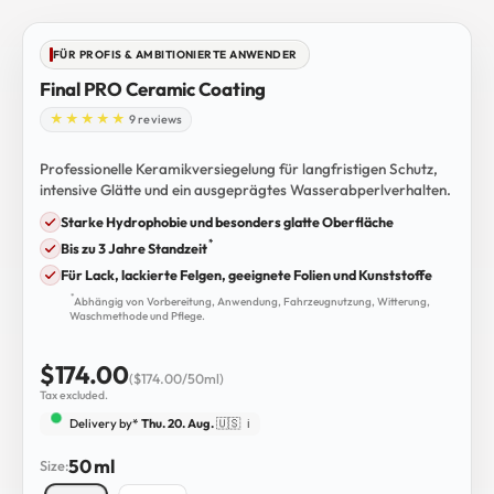
Go to item 1
Go to item 2
Go to item 3
Go to item 4
Go to item 5
Go to item 6
Go to item 7
Go to item 8
Go to item 9
FÜR PROFIS & AMBITIONIERTE ANWENDER
Final PRO Ceramic Coating
9 reviews
Professionelle Keramikversiegelung für langfristigen Schutz,
intensive Glätte und ein ausgeprägtes Wasserabperlverhalten.
Starke Hydrophobie und besonders glatte Oberfläche
*
Bis zu 3 Jahre Standzeit
Für Lack, lackierte Felgen, geeignete Folien und Kunststoffe
*
Abhängig von Vorbereitung, Anwendung, Fahrzeugnutzung, Witterung,
Waschmethode und Pflege.
Sale price
$174.00
($174.00/50ml)
Tax excluded.
Delivery by*
Thu. 20. Aug.
🇺🇸
ℹ️
50 ml
Size: