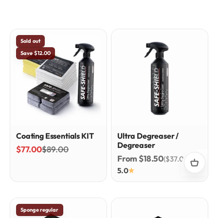
Sold out
Save $12.00
Coating Essentials KIT
Ultra Degreaser /
Degreaser
Sale price
Regular price
$77.00
$89.00
Sale price
From $18.50
($37.00/l)
5.0
Sponge regular