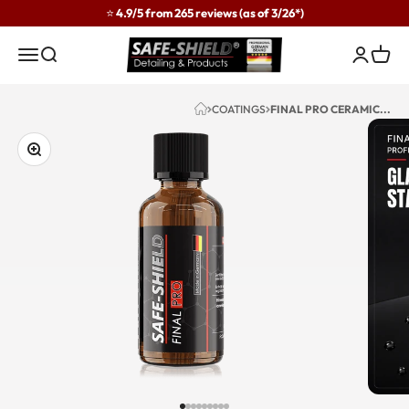
Skip to content
⭐ 4.9/5 from 265 reviews (as of 3/26*)
Safe-Shield
Menu
Search
Login
Cart
COATINGS
FINAL PRO CERAMIC...
Zoom