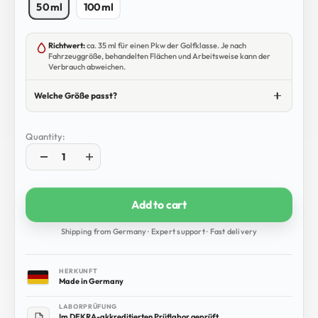
50 ml
100 ml
Richtwert:
ca. 35 ml für einen Pkw der Golfklasse. Je nach
Fahrzeuggröße, behandelten Flächen und Arbeitsweise kann der
Verbrauch abweichen.
Welche Größe passt?
Quantity:
Add to cart
Shipping from Germany · Expert support · Fast delivery
HERKUNFT
Made in Germany
LABORPRÜFUNG
Im DEKRA-akkreditierten Prüflabor geprüft