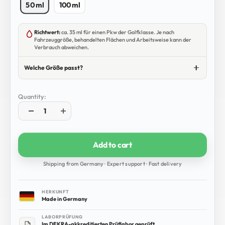
50 ml
100 ml
Richtwert:
ca. 35 ml für einen Pkw der Golfklasse. Je nach
Fahrzeuggröße, behandelten Flächen und Arbeitsweise kann der
Verbrauch abweichen.
Welche Größe passt?
Quantity:
Add to cart
Shipping from Germany · Expert support · Fast delivery
HERKUNFT
Made in Germany
LABORPRÜFUNG
Im DEKRA-akkreditierten Prüflabor geprüft