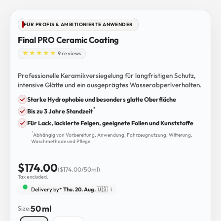
Go to item 1
Go to item 2
Go to item 3
Go to item 4
Go to item 5
Go to item 6
Go to item 7
Go to item 8
Go to item 9
FÜR PROFIS & AMBITIONIERTE ANWENDER
Final PRO Ceramic Coating
9 reviews
Professionelle Keramikversiegelung für langfristigen Schutz,
intensive Glätte und ein ausgeprägtes Wasserabperlverhalten.
Starke Hydrophobie und besonders glatte Oberfläche
*
Bis zu 3 Jahre Standzeit
Für Lack, lackierte Felgen, geeignete Folien und Kunststoffe
*
Abhängig von Vorbereitung, Anwendung, Fahrzeugnutzung, Witterung,
Waschmethode und Pflege.
Sale price
$174.00
($174.00/50ml)
Tax excluded.
Delivery by*
Thu. 20. Aug.
🇺🇸
ℹ️
50 ml
Size: