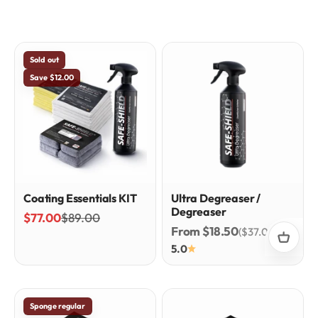
Sold out
Save $12.00
Coating Essentials KIT
Ultra Degreaser /
Degreaser
Sale price
Regular price
$77.00
$89.00
Sale price
From $18.50
($37.00/l)
5.0
Sponge regular