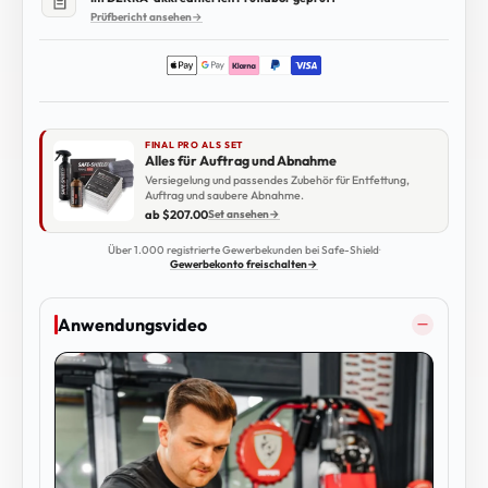
Prüfbericht ansehen
→
FINAL PRO ALS SET
Alles für Auftrag und Abnahme
Versiegelung und passendes Zubehör für Entfettung,
Auftrag und saubere Abnahme.
ab $207.00
Set ansehen
→
Über 1.000 registrierte Gewerbekunden bei Safe-Shield
·
Gewerbekonto freischalten
→
Anwendungsvideo