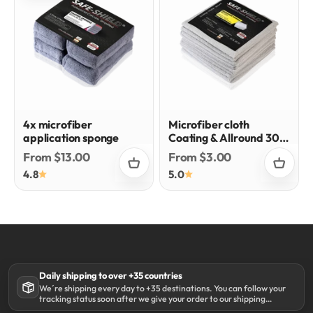
4x microfiber
Microfiber cloth
application sponge
Coating & Allround 300
gsm
Sale price
Sale price
From $13.00
From $3.00
4.8
5.0
Daily shipping to over +35 countries
We´re shipping every day to +35 destinations. You can follow your
tracking status soon after we give your order to our shipping
partner DHL.