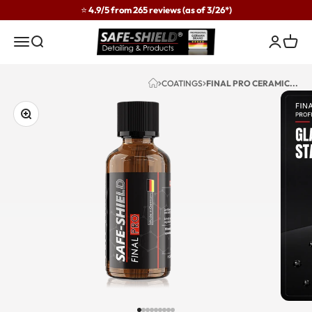
Skip to content
⭐ 4.9/5 from 265 reviews (as of 3/26*)
Safe-Shield
Menu
Search
Login
Cart
COATINGS
FINAL PRO CERAMIC...
Zoom