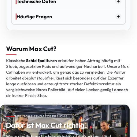
Technische Daten
Häufige Fragen
Warum Max Cut?
Klassische
Schleifpolituren
erkaufen hohen Abtrag häufig mit
Staub, zugesetzten Pads und aufwendiger Nacharbeit. Unsere Max
Cut haben wir entwickelt, um genau das zu vermeiden: Die Politur
arbeitet absolut staubfrei, lässt sich besonders auf der Exzenter
lange ausfahren und erzeugt trotz starker Defektkorrektur ein
vergleichsweise klares Polierbild. Auf vielen Lacken genügt danach
ein kurzer Finish-Step.
TYPISCHE EINSATZBEREICHE
Dafür ist Max Cut richtig.
Wenn deutlichere Lackdefekte/ Kratzer korrigiert und