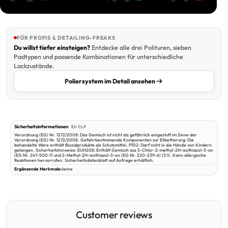
FÜR PROFIS & DETAILING-FREAKS
Du willst tiefer einsteigen?
Entdecke alle drei Polituren, sieben
Padtypen und passende Kombinationen für unterschiedliche
Lackzustände.
Poliersystem im Detail ansehen
Sicherheitsinformationen
EU CLP
Verordnung (EG) Nr. 1272/2008: Das Gemisch ist nicht als gefährlich eingestuft im Sinne der
Verordnung (EG) Nr. 1272/2008. Gefahrbestimmende Komponenten zur Etikettierung: Die
behandelte Ware enthält Biozidprodukte als Schutzmittel. P102: Darf nicht in die Hände von Kindern
gelangen. Sicherheitshinweise: EUH208: Enthält Gemisch aus 5-Chlor-2-methyl-2H-isothiazol-3-on
(EG Nr. 247-500-7) und 2-Methyl-2H-isothiazol-3-on (EG Nr. 220-239-6) (3:1). Kann allergische
Reaktionen hervorrufen. Sicherheitsdatenblatt auf Anfrage erhältlich.
Ergänzende Merkmale:
keine
Customer reviews