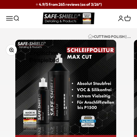
Skip to content
⭐ 4.9/5 from 265 reviews (as of 3/26*)
Safe-Shield
Menu
Search
Login
Cart
CUTTING POLISH | ...
Zoom