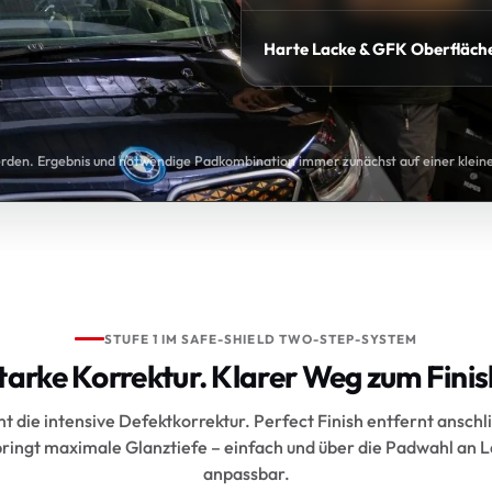
Harte Lacke & GFK Oberfläch
 werden. Ergebnis und notwendige Padkombination immer zunächst auf einer klein
STUFE 1 IM SAFE-SHIELD TWO-STEP-SYSTEM
tarke Korrektur. Klarer Weg zum Finis
 die intensive Defektkorrektur. Perfect Finish entfernt ansch
bringt maximale Glanztiefe – einfach und über die Padwahl an L
anpassbar.