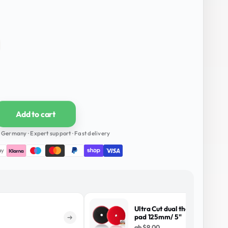
Add to cart
Germany · Expert support · Fast delivery
Ultra Cut dual thermal foam p
pad 125mm/ 5"
ab
$9.00