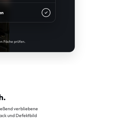
en
en Fäche prüfen.
h.
ließend verbliebene
ack und Defektbild