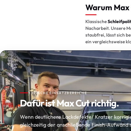
Warum Max 
Klassische
Schleifpol
Nacharbeit. Unsere Ma
staubfrei, lässt sich 
ein vergleichsweise kl
TYPISCHE EINSATZBEREICHE
Dafür ist Max Cut richtig.
Wenn deutlichere Lackdefekte/ Kratzer korrigi
gleichzeitig der anschließende Finish-Aufwand 