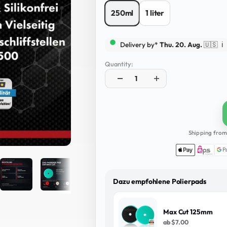
250ml
1 liter
Delivery by*
Thu. 20. Aug.
🇺🇸
ℹ️
Quantity:
Shipping from 
Dazu empfohlene Polierpads
Max Cut 125mm
ab
$7.00