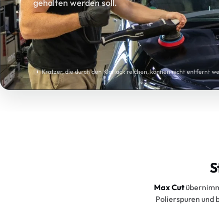
gehalten werden soll.
Kratzer, die durch den Klarlack reichen, können nicht entfernt
i
S
Max Cut
übernimmt
Polierspuren und 