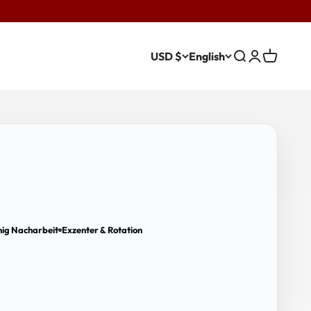
USD $
English
Search
Login
Cart
nig Nacharbeit
Exzenter & Rotation