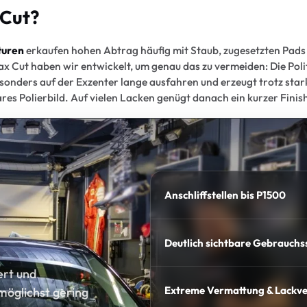
Cut?
ituren
erkaufen hohen Abtrag häufig mit Staub, zugesetzten Pad
x Cut haben wir entwickelt, um genau das zu vermeiden: Die Polit
besonders auf der Exzenter lange ausfahren und erzeugt trotz sta
ares Polierbild. Auf vielen Lacken genügt danach ein kurzer Finis
Anschliffstellen bis P1500
Deutlich sichtbare Gebrauch
ert und
Extreme Vermattung & Lackve
möglichst gering