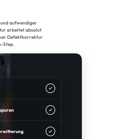
s und aufwendiger
ur arbeitet absolut
rker Defektkorrektur
h-Step.
sspuren
rwitterung