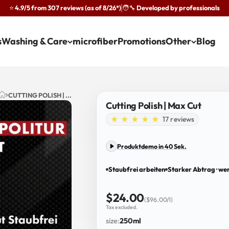
⭐ 4.9/5 from 307 reviews (as of 8/26*)
🧑‍🔧 Developed by professionals
·
s
Washing & Care
microfiber
Promotions
Other
Blog
CUTTING POLISH | ...
Cutting Polish | Max Cut
17 reviews
Produktdemo in 40 Sek.
Staubfrei arbeiten
Starker Abtrag · we
Sale price
$24.00
($96.00/l)
Tax excluded.
size:
250ml