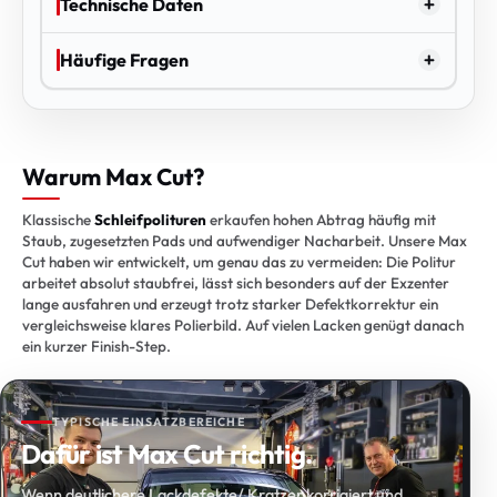
Technische Daten
Häufige Fragen
Warum Max Cut?
Klassische
Schleifpolituren
erkaufen hohen Abtrag häufig mit
Staub, zugesetzten Pads und aufwendiger Nacharbeit. Unsere Max
Cut haben wir entwickelt, um genau das zu vermeiden: Die Politur
arbeitet absolut staubfrei, lässt sich besonders auf der Exzenter
lange ausfahren und erzeugt trotz starker Defektkorrektur ein
vergleichsweise klares Polierbild. Auf vielen Lacken genügt danach
ein kurzer Finish-Step.
TYPISCHE EINSATZBEREICHE
Dafür ist Max Cut richtig.
Wenn deutlichere Lackdefekte/ Kratzer korrigiert und