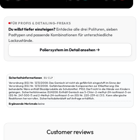
FÜR PROFIS & DETAILING-FREAKS
Du willst tiefer einsteigen?
Entdecke alle drei Polituren, sieben
Padtypen und passende Kombinationen für unterschiedliche
Lackzustände.
Poliersystem im Detail ansehen
Sicherheitsinformationen
EU CLP
Verordnung (EG) Nr. 1272/2008: Das Gemisch ist nicht als gefährlich eingestuft im Sinne der
Verordnung (EG) Nr. 1272/2008. Gefahrbestimmende Komponenten zur Etikettierung: Die
behandelte Ware enthält Biozidprodukte als Schutzmittel. P102: Darf nicht in die Hände von Kindern
gelangen. Sicherheitshinweise: EUH208: Enthält Gemisch aus 5-Chlor-2-methyl-2H-isothiazol-3-on
(EG Nr. 247-500-7) und 2-Methyl-2H-isothiazol-3-on (EG Nr. 220-239-6) (3:1). Kann allergische
Reaktionen hervorrufen. Sicherheitsdatenblatt auf Anfrage erhältlich.
Ergänzende Merkmale:
keine
Customer reviews