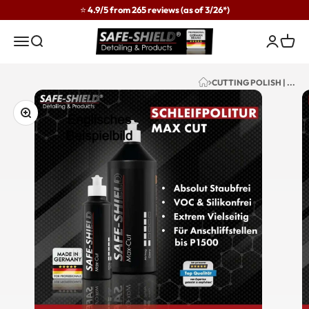
Skip to content
⭐ 4.9/5 from 265 reviews (as of 3/26*)
Safe-Shield
Menu
Search
Login
Cart
CUTTING POLISH | ...
Zoom